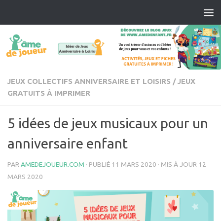
Skip to content
JEUX COLLECTIFS ANNIVERSAIRE ET LOISIRS
/
JEUX
GRATUITS À IMPRIMER
5 idées de jeux musicaux pour un
anniversaire enfant
PAR
AMEDEJOUEUR.COM
· PUBLIÉ
11 MARS 2020
· MIS À JOUR
12
MARS 2020